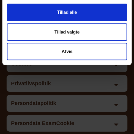
2200 København N
Telefon: 35 37 11 11
Tillad alle
Om DFG
E-mail:
adm@detfri.dk
Tillad valgte
IT-redskaber i hverdagen og til
eksamen
Afvis
Cookies
Privatlivspolitik
Persondatapolitik
Kontakt
Persondata ExamCookie