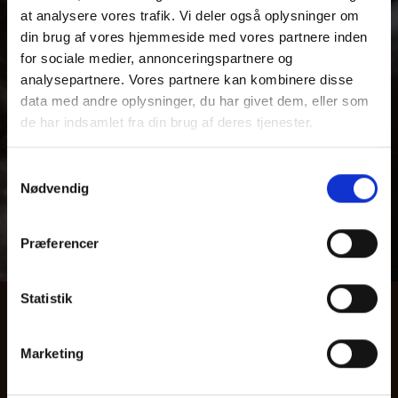
at analysere vores trafik. Vi deler også oplysninger om
din brug af vores hjemmeside med vores partnere inden
for sociale medier, annonceringspartnere og
analysepartnere. Vores partnere kan kombinere disse
data med andre oplysninger, du har givet dem, eller som
de har indsamlet fra din brug af deres tjenester.
Samtykkevalg
IT, DATASIKKERHED OG
Nødvendig
GDPR
Præferencer
Statistik
Hjemmesiden
detfri.dk
ejes og publiceres af:
Det frie Gymnasium
Marketing
Møllegade 26