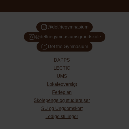
@detfriegymnasium
@detfriegymnasiumsgrundskole
Det frie Gymnasium
DAPPS
Søg
LECTIO
UMS
Lokaleoversigt
Ferieplan
Skolepenge og studierejser
SU og Ungdomskort
Ledige stillinger