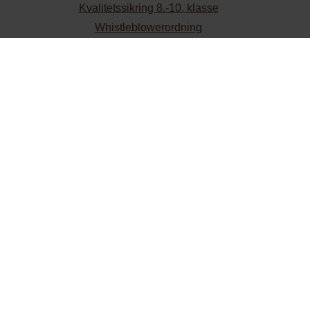
Kvalitetssikring 8.-10. klasse
Whistleblowerordning
TLF
35 37 11 11
Mail
adm@detfri.dk
Sikkermail
adm@sikkermail.detfri.dk
MobilePay
600861
CVR
29344310
EAN
5790002336959
STX/HF
Struenseegade 50
2200 København N
Grundskolen
Møllegade 26