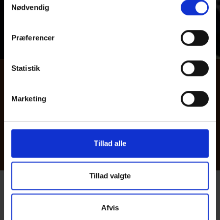
Nødvendig
LEDIGE STILLINGER
Præferencer
Statistik
Her kan du finde ledige
Marketing
stillinger på Det frie
Gymnasium
Om DFG
Tillad alle
Tillad valgte
@detfriegymnasium
Afvis
@detfriegymnasiumsgrundskole