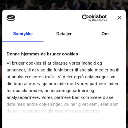
Samtykke
Detaljer
Om
Denne hjemmeside bruger cookies
Vi bruger cookies til at tilpasse vores indhold og
HF
annoncer, til at vise dig funktioner til sociale medier og til
at analysere vores trafik. Vi deler også oplysninger om
din brug af vores hjemmeside med vores partnere inden
for sociale medier, annonceringspartnere og
analysepartnere. Vores partnere kan kombinere disse
data med andre oplysninger, du har givet dem, eller som
de har indsamlet fra din brug af deres tjenester.
Samtykkevalg