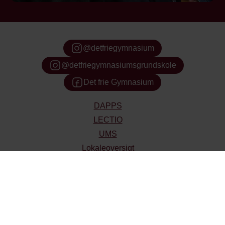
Søg
@detfriegymnasium
@detfriegymnasiumsgrundskole
Det frie Gymnasium
DAPPS
LECTIO
UMS
Lokaleoversigt
Ferieplan
Skolepenge og studierejser
SU og Ungdomskort
Ledige stillinger